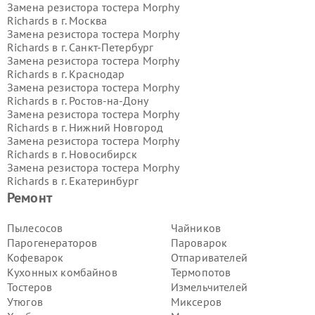
Замена резистора тостера Morphy
Richards в г.
Москва
Замена резистора тостера Morphy
Richards в г.
Санкт-Петербург
Замена резистора тостера Morphy
Richards в г.
Краснодар
Замена резистора тостера Morphy
Richards в г.
Ростов-на-Дону
Замена резистора тостера Morphy
Richards в г.
Нижний Новгород
Замена резистора тостера Morphy
Richards в г.
Новосибирск
Замена резистора тостера Morphy
Richards в г.
Екатеринбург
Замена резистора тостера Morphy
Ремонт
Richards в г.
Казань
Замена резистора тостера Morphy
Пылесосов
Чайников
Richards в г.
Воронеж
Парогенераторов
Пароварок
Замена резистора тостера Morphy
Кофеварок
Отпаривателей
Richards в г.
Волгоград
Кухонных комбайнов
Термопотов
Замена резистора тостера Morphy
Тостеров
Измельчителей
Richards в г.
Самара
Замена резистора тостера Morphy
Утюгов
Миксеров
Richards в г.
Пермь