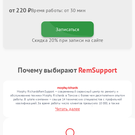
от 220 ₽
Время работы: от 30 мин
Записаться
Скидка 20% при записи на сайте
Почему выбирают
RemSupport
Morphy RichardsRemSupport — современный сервисный центр по ремонту и
обслуживанию техники Morphy Richards в Томске с более чем десятилетним опытом
работы. В штате компании — свыше 14 технических специалистов с профильной
квалификацией. За время работы число клиентов превысило 10 000, а также
выполнено более 12 000 ремонтов. Ежемесячно в сервисный центр поступает более
Читать далее
300 обращений, включая , , . Мы выполняем ремонт различного уровня сложности и
предлагаем стабильный уровень сервиса благодаря квалификации мастеров.