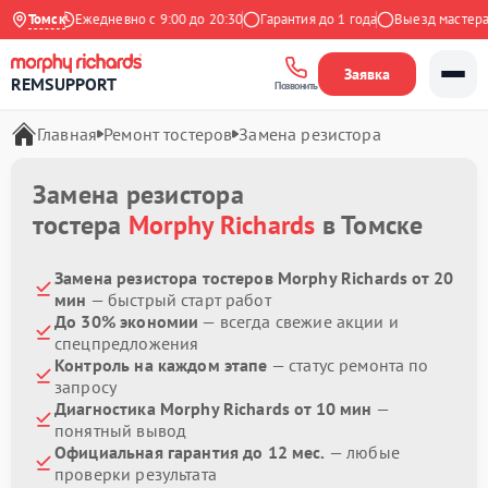
 Яндекс
Томск
Ежедневно с 9:00 до 20:30
Гарантия до 1 года
Выезд мастера б
Заявка
REMSUPPORT
Позвонить
Главная
Ремонт тостеров
Замена резистора
Замена резистора
тостера
Morphy Richards
в Томске
Замена резистора тостеров Morphy Richards от 20
мин
— быстрый старт работ
До 30% экономии
— всегда свежие акции и
спецпредложения
Контроль на каждом этапе
— статус ремонта по
запросу
Диагностика Morphy Richards от 10 мин
—
понятный вывод
Официальная гарантия до 12 мес.
— любые
проверки результата