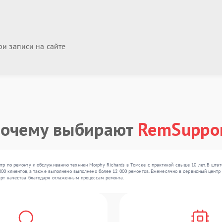
и записи на сайте
очему выбирают
RemSuppo
тр по ремонту и обслуживанию техники Morphy Richards в Томске с практикой свыше 10 лет. В шта
000 клиентов, а также выполнено выполнено более 12 000 ремонтов. Ежемесячно в сервисный центр 
рт качества благодаря отлаженным процессам ремонта.