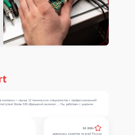
rt
те компании — свыше 22 технических специалистов с профессиональной
поступает более 300 обращений, включая , , . Мы работаем с широким
50 000+
довольных клиентов по всей России