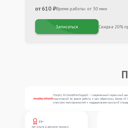
от 610 ₽
Время работы: от 30 мин
Записаться
Скидка 20% пр
П
Morphy RichardsRemSupport — современный сервисный цен
подготовкой. За время работы к нам обратились более 10 
спектром неисправностей и поддерживаем высокий станда
13+
лет опыта в ремонте техники