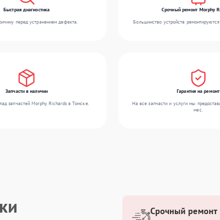
Быстрая диагностика
Срочный ремонт Morphy R
ичину перед устранением дефекта.
Большинство устройств ремонтируются 
Запчасти в наличии
Гарантия на ремонт
ад запчастей Morphy Richards в Томске.
На все запчасти и услуги мы предостав
мес.
ики
Срочный ремонт