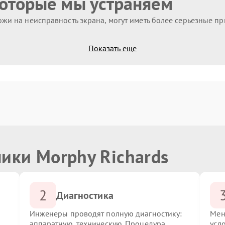
которые мы устраняем
жи на неисправность экрана, могут иметь более серьезные п
Показать еще
ики Morphy Richards
2
Диагностика
Инженеры проводят полную диагностику:
Мен
аппаратную, техническую. Процедура
усл