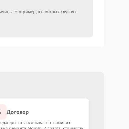
ричины. Например, в сложных случаях
3
Договор
еджеры согласовывают с вами все
овия ремонта Morphy Richards: стоимость,