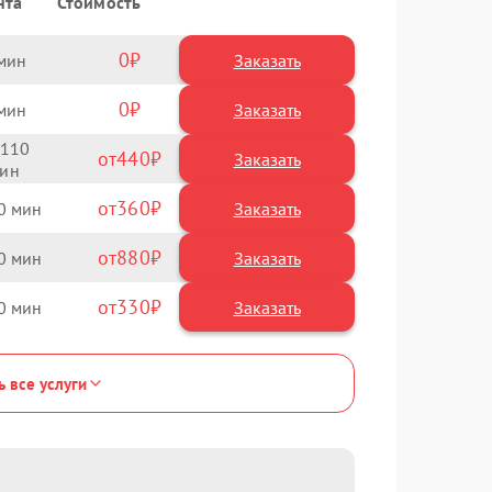
нта
Стоимость
0
Заказать
0
Заказать
110
440
360
0
880
0
330
0
ь все услуги