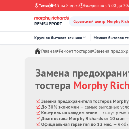
Томск
4.9 на Яндекс
Ежедневно с 9:00 до 20
Сервисный центр Morphy Rich
REMSUPPORT
Крупная бытовая техника
Мелкая бытовая т
Главная
Ремонт тостеров
Замена предохр
Замена предохрани
тостера
Morphy Ric
Замена предохранителя тостеров Morphy 
До 30% экономии
— самые выгодные усл
Контроль на каждом этапе
— статус ремон
Диагностика Morphy Richards от 10 мин
—
Официальная гарантия до 12 мес.
— любые