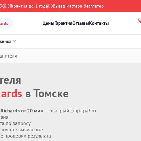
:30
Гарантия до 1 года
Выезд мастера бесплатно
Цены
Гарантия
Отзывы
Контакты
ards
ехника
анителя
теля
hards
в Томске
Richards от 20 мин
— быстрый старт работ
овия
та по запросу
 точное выявление
 проверки результата