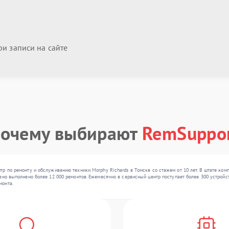
и записи на сайте
очему выбирают
RemSuppo
р по ремонту и обслуживанию техники Morphy Richards в Томске со стажем от 10 лет. В штате ко
но выполнено более 12 000 ремонтов. Ежемесячно в сервисный центр поступает более 300 устройств
монта.