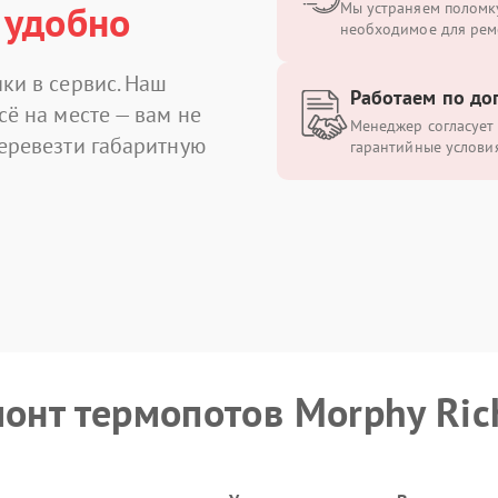
 удобно
Мы устраняем поломку
необходимое для рем
ки в сервис. Наш
Работаем по до
сё на месте — вам не
Менеджер согласует 
перевезти габаритную
гарантийные условия
монт термопотов Morphy Ric