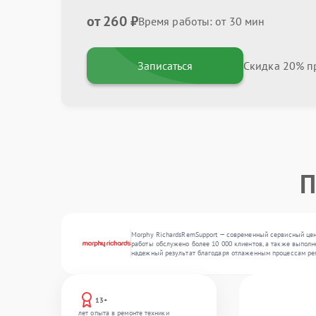
от 260 ₽
Время работы: от 30 мин
Записаться
Скидка 20% пр
П
Morphy RichardsRemSupport — современный сервисный цент
работы обслужено более 10 000 клиентов, а также выполне
надежный результат благодаря отлаженным процессам ре
13+
лет опыта в ремонте техники