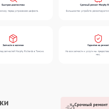
Быстрая диагностика
Срочный ремонт Morphy R
ичину перед устранением дефекта.
Большинство устройств ремонтируются 
Запчасти в наличии
Гарантия на ремонт
ад запчастей Morphy Richards в Томске.
На все запчасти и услуги мы предостав
мес.
ики
Срочный ремонт