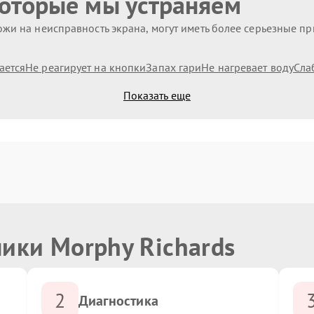
которые мы устраняем
жи на неисправность экрана, могут иметь более серьезные п
ается
Не реагирует на кнопки
Запах гари
Не нагревает воду
Сла
Показать еще
ики Morphy Richards
2
Диагностика