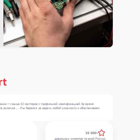
rt
мпании — свыше 22 мастеров с профильной квалификацией. За время
, включая , , . Мы беремся за задачи любой сложности и обеспечиваем
50 000+
довольных клиентов по всей России