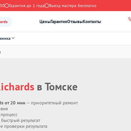
:30
Гарантия до 1 года
Выезд мастера бесплатно
Цены
Гарантия
Отзывы
Контакты
ards
ехника
а
ichards
в Томске
s от 20 мин
— приоритетный ремонт
овия
 процесс
 быстрый результат
 проверки результата