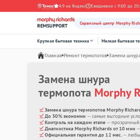
Томск
4.9 на Яндекс
Ежедневно с 9:00 до 20
Сервисный центр Morphy Rich
REMSUPPORT
Крупная бытовая техника
Мелкая бытовая т
Главная
Ремонт термопотов
Замена шнур
Замена шнура
термопота
Morphy R
Замена шнура термопотов Morphy Richard
До 30% экономии
— самые выгодные усл
Контроль на каждом этапе
— прозрачный
Диагностика Morphy Richards от 10 мин
—
Официальная гарантия до 12 мес.
— любые