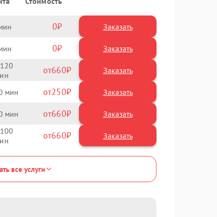
нта
Стоимость
0
Заказать
0
Заказать
120
660
250
0
660
0
100
660
ать все услуги