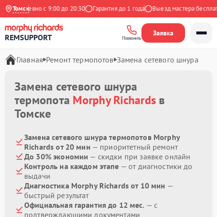
Ежедневно с 9:00 до 20:30
Томск
Гарантия до 1 года
Выезд мастера бесплатно
Заявка
REMSUPPORT
Позвонить
Главная
Ремонт термопотов
Замена сетевого шнура
Замена сетевого шнура
термопота
Morphy Richards
в
Томске
Замена сетевого шнура термопотов Morphy
Richards от 20 мин
— приоритетный ремонт
До 30% экономии
— скидки при заявке онлайн
Контроль на каждом этапе
— от диагностики до
выдачи
Диагностика Morphy Richards от 10 мин
—
быстрый результат
Официальная гарантия до 12 мес.
— с
подтверждающими документами