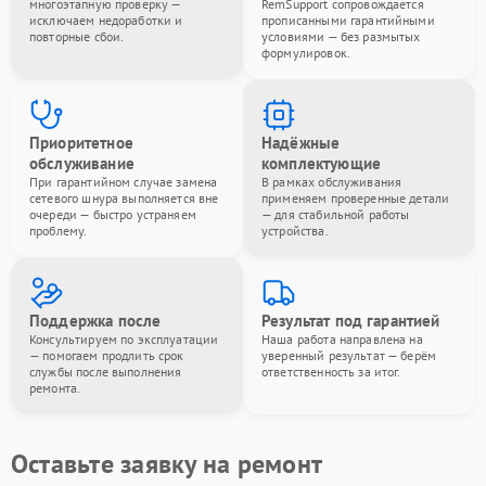
многоэтапную проверку —
RemSupport сопровождается
исключаем недоработки и
прописанными гарантийными
повторные сбои.
условиями — без размытых
формулировок.
Приоритетное
Надёжные
обслуживание
комплектующие
При гарантийном случае замена
В рамках обслуживания
сетевого шнура выполняется вне
применяем проверенные детали
очереди — быстро устраняем
— для стабильной работы
проблему.
устройства.
Поддержка после
Результат под гарантией
Консультируем по эксплуатации
Наша работа направлена на
— помогаем продлить срок
уверенный результат — берём
службы после выполнения
ответственность за итог.
ремонта.
Оставьте заявку на ремонт