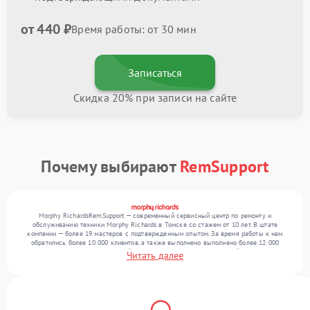
от 440 ₽
Время работы: от 30 мин
Записаться
Скидка 20% при записи на сайте
Почему выбирают
RemSupport
Morphy RichardsRemSupport — современный сервисный центр по ремонту и
обслуживанию техники Morphy Richards в Томске со стажем от 10 лет. В штате
компании — более 19 мастеров с подтвержденным опытом. За время работы к нам
обратились более 10 000 клиентов, а также выполнено выполнено более 12 000
ремонтов. Ежемесячно в сервисный центр поступает более 300 устройств, включая , , .
Читать далее
Мы беремся за задачи любой сложности и гарантируем высокое качество
обслуживания благодаря опыту команды.