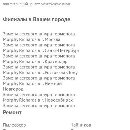
ООО "СЕРВИСНЫЙ ЦЕНТР"* 6685170650*668501001
Филиалы в Вашем городе
Замена сетевого шнура термопота
Morphy Richards в г.
Москва
Замена сетевого шнура термопота
Morphy Richards в г.
Санкт-Петербург
Замена сетевого шнура термопота
Morphy Richards в г.
Краснодар
Замена сетевого шнура термопота
Morphy Richards в г.
Ростов-на-Дону
Замена сетевого шнура термопота
Morphy Richards в г.
Нижний
Новгород
Замена сетевого шнура термопота
Morphy Richards в г.
Новосибирск
Замена сетевого шнура термопота
Morphy Richards в г.
Екатеринбург
Ремонт
Замена сетевого шнура термопота
Morphy Richards в г.
Казань
Пылесосов
Чайников
Замена сетевого шнура термопота