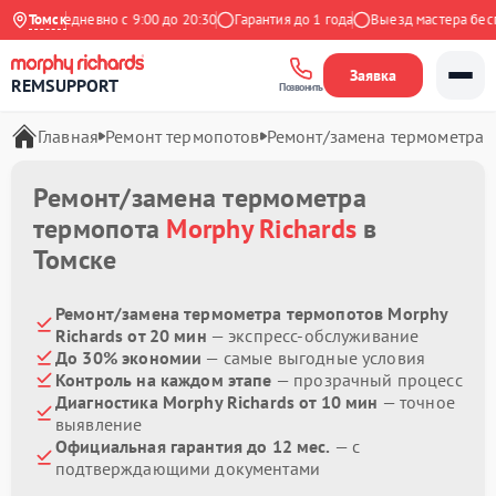
кс
Ежедневно с 9:00 до 20:30
Томск
Гарантия до 1 года
Выезд мастера беспл
Заявка
REMSUPPORT
Позвонить
Главная
Ремонт термопотов
Ремонт/замена термометра
Ремонт/замена термометра
термопота
Morphy Richards
в
Томске
Ремонт/замена термометра термопотов Morphy
Richards от 20 мин
— экспресс-обслуживание
До 30% экономии
— самые выгодные условия
Контроль на каждом этапе
— прозрачный процесс
Диагностика Morphy Richards от 10 мин
— точное
выявление
Официальная гарантия до 12 мес.
— с
подтверждающими документами