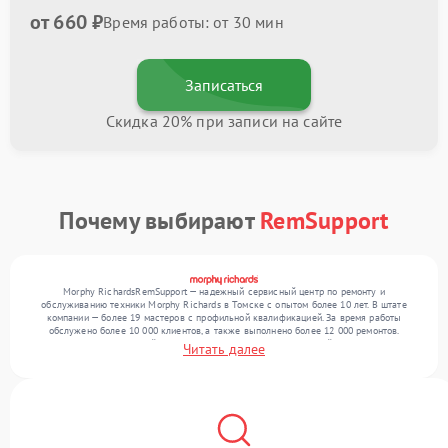
от 660 ₽
Время работы: от 30 мин
Записаться
Скидка 20% при записи на сайте
Почему выбирают
RemSupport
Morphy RichardsRemSupport — надежный сервисный центр по ремонту и
обслуживанию техники Morphy Richards в Томске с опытом более 10 лет. В штате
компании — более 19 мастеров с профильной квалификацией. За время работы
обслужено более 10 000 клиентов, а также выполнено более 12 000 ремонтов.
Ежемесячно в сервисный центр поступает более 300 обращений, включая , , . Мы
Читать далее
выполняем ремонт различного уровня сложности и гарантируем высокое качество
обслуживания благодаря отлаженным процессам ремонта.