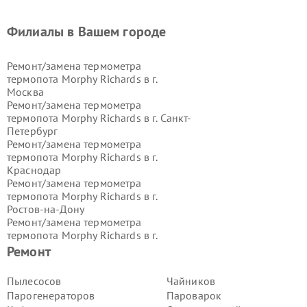
Филиалы в Вашем городе
Ремонт/замена термометра
термопота Morphy Richards в г.
Москва
Ремонт/замена термометра
термопота Morphy Richards в г.
Санкт-
Петербург
Ремонт/замена термометра
термопота Morphy Richards в г.
Краснодар
Ремонт/замена термометра
термопота Morphy Richards в г.
Ростов-на-Дону
Ремонт/замена термометра
термопота Morphy Richards в г.
Нижний Новгород
Ремонт
Ремонт/замена термометра
термопота Morphy Richards в г.
Пылесосов
Чайников
Новосибирск
Парогенераторов
Пароварок
Ремонт/замена термометра