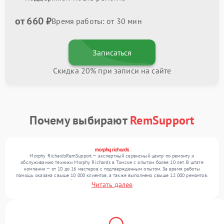
от 660 ₽
Время работы: от 30 мин
Записаться
Скидка 20% при записи на сайте
Почему выбирают
RemSupport
Morphy RichardsRemSupport — экспертный сервисный центр по ремонту и
обслуживанию техники Morphy Richards в Томске с опытом более 10 лет. В штате
компании — от 10 до 16 мастеров с подтвержденным опытом. За время работы
помощь оказана свыше 10 000 клиентов, а также выполнено свыше 12 000 ремонтов.
Ежемесячно в сервисный центр поступает свыше 300 единиц техники, включая , , . Мы
Читать далее
беремся за задачи любой сложности и обеспечиваем надежный результат благодаря
отлаженным процессам ремонта.