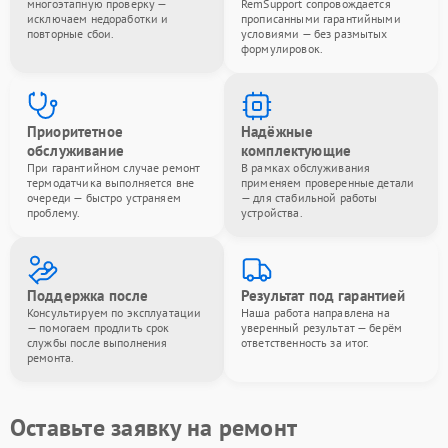
многоэтапную проверку —
RemSupport сопровождается
исключаем недоработки и
прописанными гарантийными
повторные сбои.
условиями — без размытых
формулировок.
Приоритетное
Надёжные
обслуживание
комплектующие
При гарантийном случае ремонт
В рамках обслуживания
термодатчика выполняется вне
применяем проверенные детали
очереди — быстро устраняем
— для стабильной работы
проблему.
устройства.
Поддержка после
Результат под гарантией
Консультируем по эксплуатации
Наша работа направлена на
— помогаем продлить срок
уверенный результат — берём
службы после выполнения
ответственность за итог.
ремонта.
Оставьте заявку на ремонт