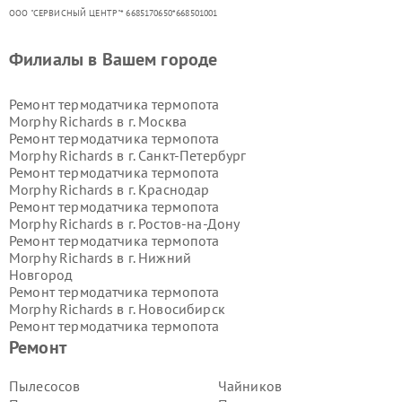
ООО "СЕРВИСНЫЙ ЦЕНТР"* 6685170650*668501001
Филиалы в Вашем городе
Ремонт термодатчика термопота
Morphy Richards в г.
Москва
Ремонт термодатчика термопота
Morphy Richards в г.
Санкт-Петербург
Ремонт термодатчика термопота
Morphy Richards в г.
Краснодар
Ремонт термодатчика термопота
Morphy Richards в г.
Ростов-на-Дону
Ремонт термодатчика термопота
Morphy Richards в г.
Нижний
Новгород
Ремонт термодатчика термопота
Morphy Richards в г.
Новосибирск
Ремонт термодатчика термопота
Morphy Richards в г.
Екатеринбург
Ремонт
Ремонт термодатчика термопота
Morphy Richards в г.
Казань
Пылесосов
Чайников
Ремонт термодатчика термопота