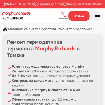
дневно с 9:00 до 20:30
Томск
Гарантия до 1 года
Выезд мастера бесплатно
Заявка
REMSUPPORT
Позвонить
Главная
Ремонт термопотов
Ремонт термодатчика
Ремонт термодатчика
термопота
Morphy Richards
в
Томске
Ремонт термодатчика термопотов Morphy
Richards от 20 мин
— экспресс-обслуживание
До 30% экономии
— самые выгодные условия
Контроль на каждом этапе
— от диагностики до
выдачи
Диагностика Morphy Richards от 10 мин
—
понятный вывод
Официальная гарантия до 12 мес.
— с
поддержкой после ремонта