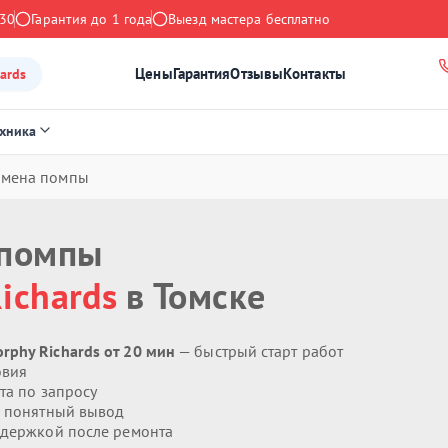
:30
Гарантия до 1 года
Выезд мастера бесплатно
Цены
Гарантия
Отзывы
Контакты
ards
ехника
амена помпы
 помпы
ichards
в Томске
phy Richards от 20 мин
— быстрый старт работ
овия
та по запросу
 понятный вывод
держкой после ремонта