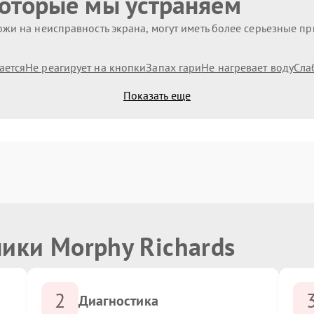
которые мы устраняем
жи на неисправность экрана, могут иметь более серьезные п
ается
Не реагирует на кнопки
Запах гари
Не нагревает воду
Сла
Показать еще
ики Morphy Richards
2
Диагностика