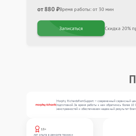
от 880 ₽
Время работы: от 30 мин
Записаться
Скидка 20% пр
П
Morphy RichardsRemSupport — современный сервисный цен
подготовкой. За время работы к нам обратились более 10 
неисправностей и обеспечиваем надежный результат благ
13+
лет опыта в ремонте техники