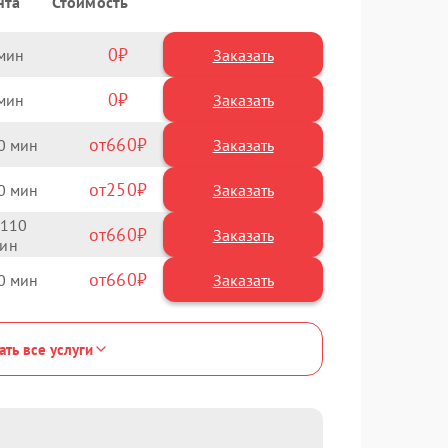
нта
Стоимость
0
Заказать
0
Заказать
660
0
250
0
110
660
660
0
ать все услуги