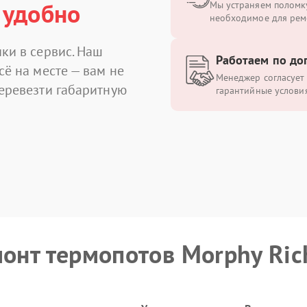
 удобно
Мы устраняем поломку
необходимое для рем
ки в сервис. Наш
Работаем по до
сё на месте — вам не
Менеджер согласует 
перевезти габаритную
гарантийные условия
монт термопотов Morphy Ric