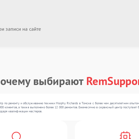
и записи на сайте
очему выбирают
RemSuppo
тр по ремонту и обслуживанию техники Morphy Richards в Томске с более чем десятилетним опытом
000 клиентов, а также выполнено более 12 000 ремонтов. Ежемесячно в сервисный центр поступает б
одаря квалификации мастеров.