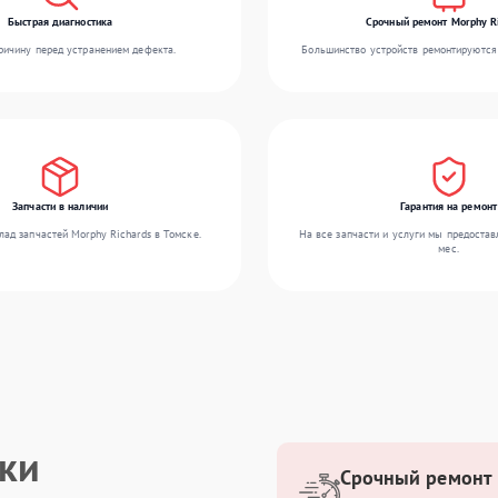
Быстрая диагностика
Срочный ремонт Morphy R
ичину перед устранением дефекта.
Большинство устройств ремонтируются 
Запчасти в наличии
Гарантия на ремонт
ад запчастей Morphy Richards в Томске.
На все запчасти и услуги мы предостав
мес.
ики
Срочный ремонт