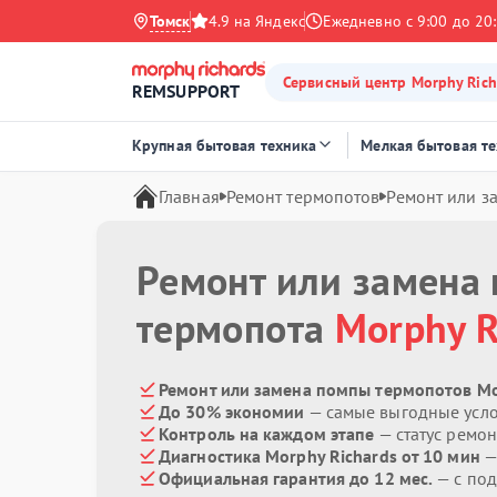
Томск
4.9 на Яндекс
Ежедневно с 9:00 до 20
Сервисный центр Morphy Rich
REMSUPPORT
Крупная бытовая техника
Мелкая бытовая т
Главная
Ремонт термопотов
Ремонт или з
Ремонт или замена
термопота
Morphy R
Ремонт или замена помпы термопотов Mor
До 30% экономии
— самые выгодные усл
Контроль на каждом этапе
— статус ремон
Диагностика Morphy Richards от 10 мин
—
Официальная гарантия до 12 мес.
— с под