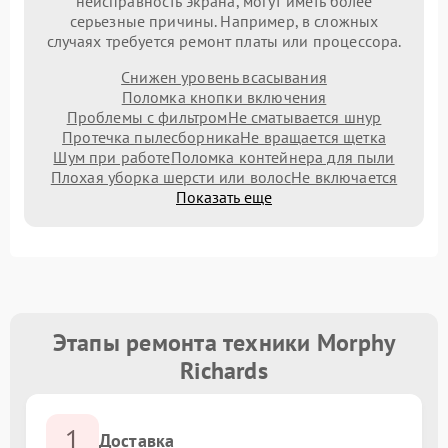
неисправность экрана, могут иметь более
серьезные причины. Например, в сложных
случаях требуется ремонт платы или процессора.
Снижен уровень всасывания
Поломка кнопки включения
Проблемы с фильтром
Не сматывается шнур
Протечка пылесборника
Не вращается щетка
Шум при работе
Поломка контейнера для пыли
Плохая уборка шерсти или волос
Не включается
Показать еще
Этапы ремонта техники Morphy
Richards
1
Доставка