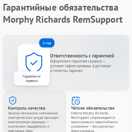
Гарантийные обязательства
Morphy Richards RemSupport
1 год
Ответственность с гарантией
Оформляем гарантию сервиса —
условия зафиксированы в договоре
и понятны заранее.
Гарантия от
сервиса
Контроль качества
Чёткие обязательства
Замена механизма сматывания
Работа Morphy Richards
электрического шнура проходит
RemSupport сопровождается
многоэтапную проверку —
прописанными гарантийными
исключаем недоработки и
условиями — без размытых
повторные сбои.
формулировок.