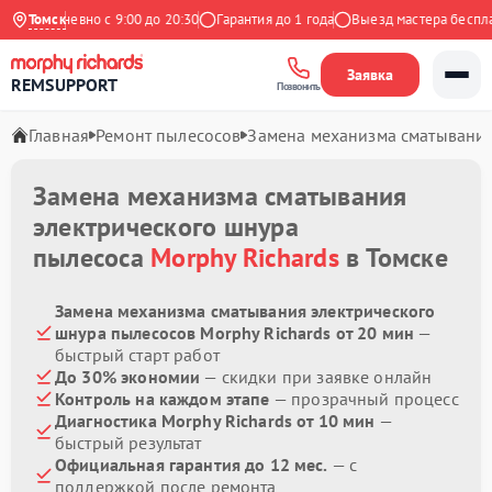
Ежедневно с 9:00 до 20:30
Томск
Гарантия до 1 года
Выезд мастера бесплатн
Заявка
REMSUPPORT
Позвонить
Главная
Ремонт пылесосов
Замена механизма сматывания
Замена механизма сматывания
электрического шнура
пылесоса
Morphy Richards
в Томске
Замена механизма сматывания электрического
шнура пылесосов Morphy Richards от 20 мин
—
быстрый старт работ
До 30% экономии
— скидки при заявке онлайн
Контроль на каждом этапе
— прозрачный процесс
Диагностика Morphy Richards от 10 мин
—
быстрый результат
Официальная гарантия до 12 мес.
— с
поддержкой после ремонта