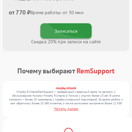
от 770 ₽
Время работы: от 30 мин
Записаться
Скидка 20% при записи на сайте
Почему выбирают
RemSupport
Morphy RichardsRemSupport — проверенный сервисный центр по ремонту и
обслуживанию техники Morphy Richards в Томске с опытом более 10 лет. В штате
компании — более 19 инженеров с профессиональной подготовкой. За время работы к
нам обратились более 10 000 клиентов, а также выполнено выполнено более 12 000
ремонтов. Ежемесячно в сервисный центр поступает свыше 300 единиц техники,
Читать далее
включая , , . Мы выполняем ремонт различного уровня сложности и обеспечиваем
надежный результат благодаря опыту команды.