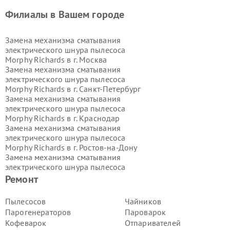
Филиалы в Вашем городе
Замена механизма сматывания
электрического шнура пылесоса
Morphy Richards в г.
Москва
Замена механизма сматывания
электрического шнура пылесоса
Morphy Richards в г.
Санкт-Петербург
Замена механизма сматывания
электрического шнура пылесоса
Morphy Richards в г.
Краснодар
Замена механизма сматывания
электрического шнура пылесоса
Morphy Richards в г.
Ростов-на-Дону
Замена механизма сматывания
электрического шнура пылесоса
Morphy Richards в г.
Нижний
Ремонт
Новгород
Замена механизма сматывания
Пылесосов
Чайников
электрического шнура пылесоса
Парогенераторов
Пароварок
Morphy Richards в г.
Новосибирск
Кофеварок
Отпаривателей
Замена механизма сматывания