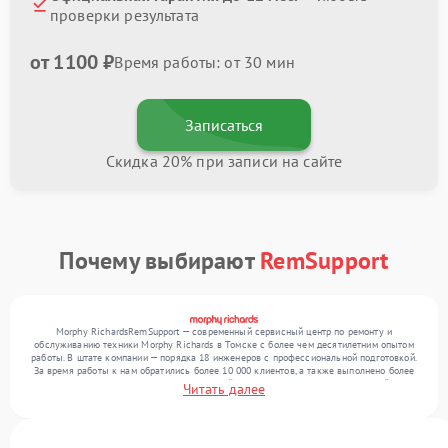
проверки результата
от 1100 ₽
Время работы: от 30 мин
Записаться
Скидка 20% при записи на сайте
Почему выбирают
RemSupport
Morphy RichardsRemSupport — современный сервисный центр по ремонту и
обслуживанию техники Morphy Richards в Томске с более чем десятилетним опытом
работы. В штате компании — порядка 18 инженеров с профессиональной подготовкой.
За время работы к нам обратились более 10 000 клиентов, а также выполнено более
12 000 ремонтов. Ежемесячно в сервисный центр поступает более 300 устройств,
Читать далее
включая , , . Мы устраняем поломки любой сложности и предлагаем стабильный
уровень сервиса благодаря отлаженным процессам ремонта.