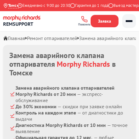
 Яндекс
Томск
Ежедневно с 9:00 до 20:30
Гарантия до 1 года
Выезд мастера 
Заявка
REMSUPPORT
Позвонить
Главная
Ремонт отпаривателей
Замена аварийного клапа
Замена аварийного клапана
отпаривателя
Morphy Richards
в
Томске
Замена аварийного клапана отпаривателей
Morphy Richards от 20 мин
— экспресс-
обслуживание
До 30% экономии
— скидки при заявке онлайн
Контроль на каждом этапе
— от диагностики до
выдачи
Диагностика Morphy Richards от 10 мин
— точное
выявление
Официальная гарантия до 12 мес.
— любые