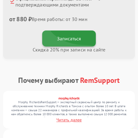
подтверждающими документами
от 880 ₽
Время работы: от 30 мин
Записаться
Скидка 20% при записи на сайте
Почему выбирают
RemSupport
Morphy RichardsRemSupport — экспертный сервисный центр по ремонту и
обслуживанию техники Morphy Richards в Томске с опытом более 10 лет. В штате
компании — свыше 22 инженеров с профильной квалификацией. За время работы к
нам обратились более 10 000 клиентов, а также выполнено свыше 12 000 ремонтов.
Ежемесячно в сервисный центр поступает от 300 устройств, включая , , . Мы беремся
Читать далее
за задачи любой сложности и предлагаем стабильный уровень сервиса благодаря
опыту команды.