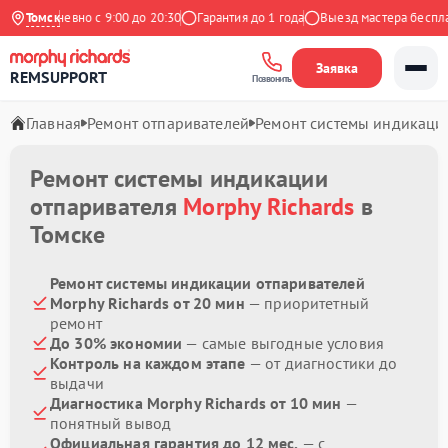
Ежедневно с 9:00 до 20:30
Томск
Гарантия до 1 года
Выезд мастера бесплатн
Заявка
REMSUPPORT
Позвонить
Главная
Ремонт отпаривателей
Ремонт системы индикаци
Ремонт системы индикации
отпаривателя
Morphy Richards
в
Томске
Ремонт системы индикации отпаривателей
Morphy Richards от 20 мин
— приоритетный
ремонт
До 30% экономии
— самые выгодные условия
Контроль на каждом этапе
— от диагностики до
выдачи
Диагностика Morphy Richards от 10 мин
—
понятный вывод
Официальная гарантия до 12 мес.
— с