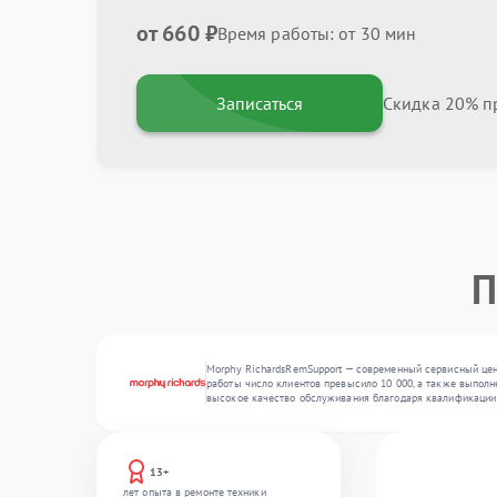
от 660 ₽
Время работы: от 30 мин
Записаться
Скидка 20% пр
П
Morphy RichardsRemSupport — современный сервисный цент
работы число клиентов превысило 10 000, а также выполне
высокое качество обслуживания благодаря квалификации
13+
лет опыта в ремонте техники