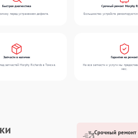
Быстрая диагностика
Срочный ремонт Morphy R
ичину перед устранением дефекта.
Большинство устройств ремонтируются 
Запчасти в наличии
Гарантия на ремонт
ад запчастей Morphy Richards в Томске.
На все запчасти и услуги мы предостав
мес.
ики
Срочный ремонт