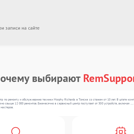
и записи на сайте
очему выбирают
RemSuppo
р по ремонту и обслуживанию техники Morphy Richards в Томске со стажем от 10 лет. В штате комп
но свыше 12 000 ремонтов. Ежемесячно в сервисный центр поступает от 300 устройств, включая , ,
 мастеров.