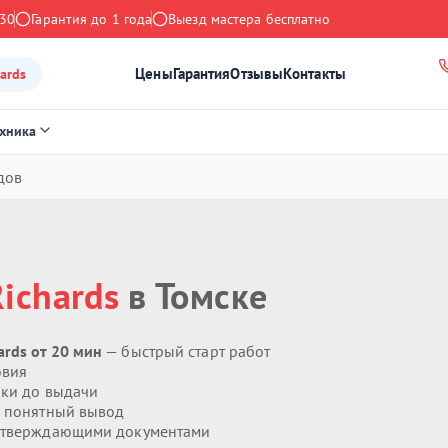
:30
Гарантия до 1 года
Выезд мастера бесплатно
Цены
Гарантия
Отзывы
Контакты
ards
ехника
дов
ichards
в Томске
rds от 20 мин
— быстрый старт работ
овия
ики до выдачи
 понятный вывод
дтверждающими документами