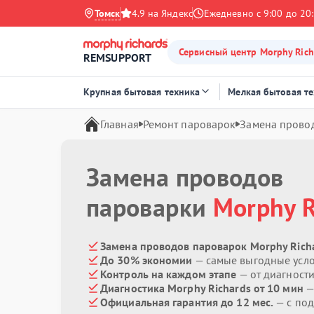
Томск
4.9 на Яндекс
Ежедневно с 9:00 до 20
Сервисный центр Morphy Rich
REMSUPPORT
Крупная бытовая техника
Мелкая бытовая т
Главная
Ремонт пароварок
Замена прово
Замена проводов
пароварки
Morphy R
Замена проводов пароварок Morphy Richa
До 30% экономии
— самые выгодные усл
Контроль на каждом этапе
— от диагност
Диагностика Morphy Richards от 10 мин
—
Официальная гарантия до 12 мес.
— с по