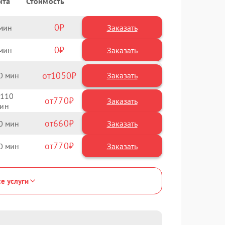
нта
Стоимость
0
Заказать
0
Заказать
1050
0
110
770
660
0
770
0
се услуги