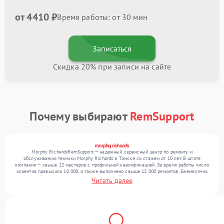
от 4410 ₽
Время работы: от 30 мин
Записаться
Скидка 20% при записи на сайте
Почему выбирают
RemSupport
Morphy RichardsRemSupport — надежный сервисный центр по ремонту и
обслуживанию техники Morphy Richards в Томске со стажем от 10 лет. В штате
компании — свыше 22 мастеров с профильной квалификацией. За время работы число
клиентов превысило 10 000, а также выполнено свыше 12 000 ремонтов. Ежемесячно
в сервисный центр поступает более 300 устройств, включая , , . Мы беремся за задачи
Читать далее
любой сложности и предлагаем стабильный уровень сервиса благодаря
использованию современного оборудования.