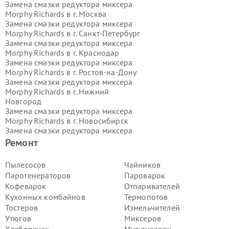
Замена смазки редуктора миксера
Morphy Richards в г.
Москва
Замена смазки редуктора миксера
Morphy Richards в г.
Санкт-Петербург
Замена смазки редуктора миксера
Morphy Richards в г.
Краснодар
Замена смазки редуктора миксера
Morphy Richards в г.
Ростов-на-Дону
Замена смазки редуктора миксера
Morphy Richards в г.
Нижний
Новгород
Замена смазки редуктора миксера
Morphy Richards в г.
Новосибирск
Замена смазки редуктора миксера
Morphy Richards в г.
Екатеринбург
Ремонт
Замена смазки редуктора миксера
Morphy Richards в г.
Казань
Пылесосов
Чайников
Замена смазки редуктора миксера
Парогенераторов
Пароварок
Morphy Richards в г.
Воронеж
Кофеварок
Отпаривателей
Замена смазки редуктора миксера
Кухонных комбайнов
Термопотов
Morphy Richards в г.
Волгоград
Тостеров
Измельчителей
Замена смазки редуктора миксера
Morphy Richards в г.
Самара
Утюгов
Миксеров
Замена смазки редуктора миксера
Хлебопечек
Мультиварок