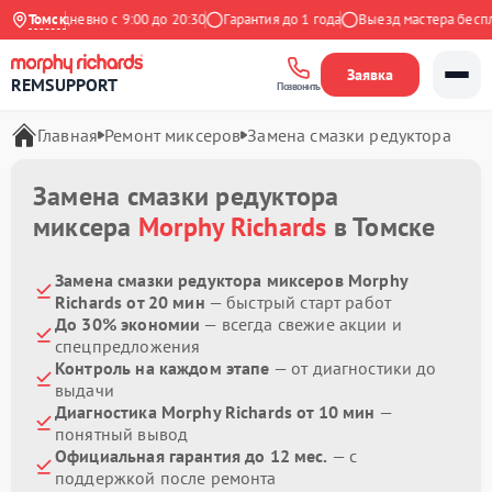
с
Ежедневно с 9:00 до 20:30
Томск
Гарантия до 1 года
Выезд мастера бесплат
Заявка
REMSUPPORT
Позвонить
Главная
Ремонт миксеров
Замена смазки редуктора
Замена смазки редуктора
миксера
Morphy Richards
в Томске
Замена смазки редуктора миксеров Morphy
Richards от 20 мин
— быстрый старт работ
До 30% экономии
— всегда свежие акции и
спецпредложения
Контроль на каждом этапе
— от диагностики до
выдачи
Диагностика Morphy Richards от 10 мин
—
понятный вывод
Официальная гарантия до 12 мес.
— с
поддержкой после ремонта