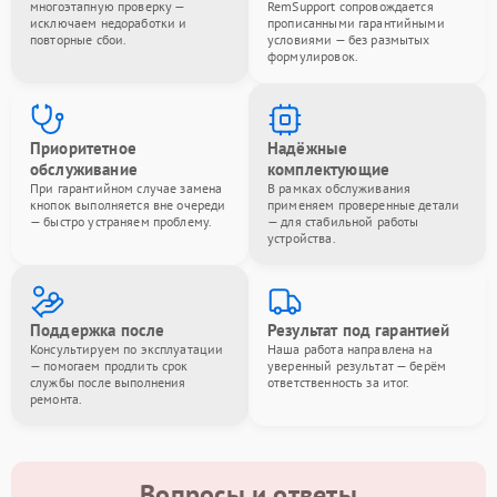
многоэтапную проверку —
RemSupport сопровождается
исключаем недоработки и
прописанными гарантийными
повторные сбои.
условиями — без размытых
формулировок.
Приоритетное
Надёжные
обслуживание
комплектующие
При гарантийном случае замена
В рамках обслуживания
кнопок выполняется вне очереди
применяем проверенные детали
— быстро устраняем проблему.
— для стабильной работы
устройства.
Поддержка после
Результат под гарантией
Консультируем по эксплуатации
Наша работа направлена на
— помогаем продлить срок
уверенный результат — берём
службы после выполнения
ответственность за итог.
ремонта.
Вопросы и ответы