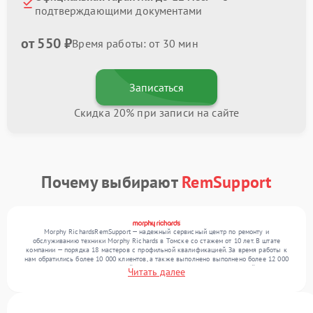
подтверждающими документами
от 550 ₽
Время работы: от 30 мин
Записаться
Скидка 20% при записи на сайте
Почему выбирают
RemSupport
Morphy RichardsRemSupport — надежный сервисный центр по ремонту и
обслуживанию техники Morphy Richards в Томске со стажем от 10 лет. В штате
компании — порядка 18 мастеров с профильной квалификацией. За время работы к
нам обратились более 10 000 клиентов, а также выполнено выполнено более 12 000
ремонтов. Ежемесячно в сервисный центр поступает более 300 обращений, включая , ,
Читать далее
. Мы выполняем ремонт различного уровня сложности и предлагаем стабильный
уровень сервиса благодаря использованию современного оборудования.