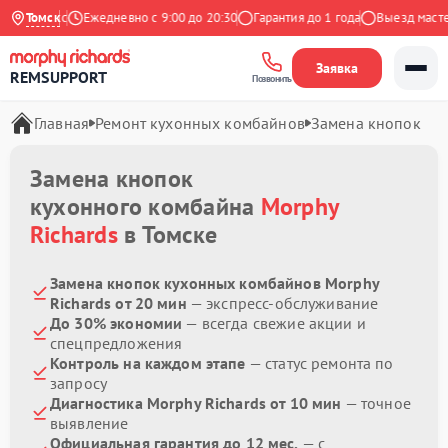
на Яндекс
Томск
Ежедневно с 9:00 до 20:30
Гарантия до 1 года
Выезд мастера
Заявка
REMSUPPORT
Позвонить
Главная
Ремонт кухонных комбайнов
Замена кнопок
Замена кнопок
кухонного комбайна
Morphy
Richards
в Томске
Замена кнопок кухонных комбайнов Morphy
Richards от 20 мин
— экспресс-обслуживание
До 30% экономии
— всегда свежие акции и
спецпредложения
Контроль на каждом этапе
— статус ремонта по
запросу
Диагностика Morphy Richards от 10 мин
— точное
выявление
Официальная гарантия до 12 мес.
— с