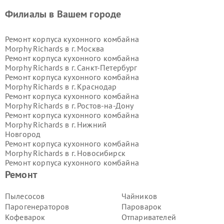
Филиалы в Вашем городе
Ремонт корпуса кухонного комбайна
Morphy Richards в г.
Москва
Ремонт корпуса кухонного комбайна
Morphy Richards в г.
Санкт-Петербург
Ремонт корпуса кухонного комбайна
Morphy Richards в г.
Краснодар
Ремонт корпуса кухонного комбайна
Morphy Richards в г.
Ростов-на-Дону
Ремонт корпуса кухонного комбайна
Morphy Richards в г.
Нижний
Новгород
Ремонт корпуса кухонного комбайна
Morphy Richards в г.
Новосибирск
Ремонт корпуса кухонного комбайна
Morphy Richards в г.
Екатеринбург
Ремонт
Ремонт корпуса кухонного комбайна
Morphy Richards в г.
Казань
Пылесосов
Чайников
Ремонт корпуса кухонного комбайна
Парогенераторов
Пароварок
Morphy Richards в г.
Воронеж
Кофеварок
Отпаривателей
Ремонт корпуса кухонного комбайна