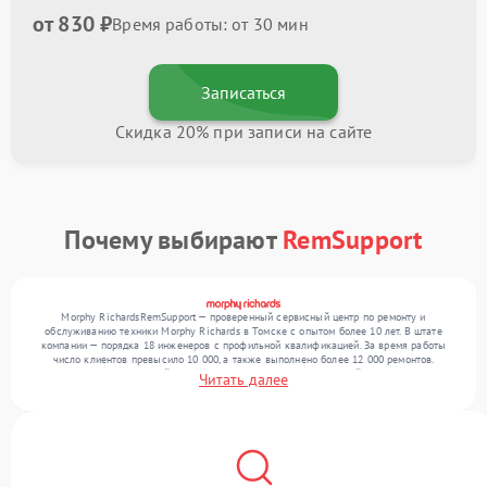
от 830 ₽
Время работы: от 30 мин
Записаться
Скидка 20% при записи на сайте
Почему выбирают
RemSupport
Morphy RichardsRemSupport — проверенный сервисный центр по ремонту и
обслуживанию техники Morphy Richards в Томске с опытом более 10 лет. В штате
компании — порядка 18 инженеров с профильной квалификацией. За время работы
число клиентов превысило 10 000, а также выполнено более 12 000 ремонтов.
Ежемесячно в сервисный центр поступает более 300 обращений, включая , , . Мы
Читать далее
работаем с широким спектром неисправностей и гарантируем высокое качество
обслуживания благодаря использованию современного оборудования.