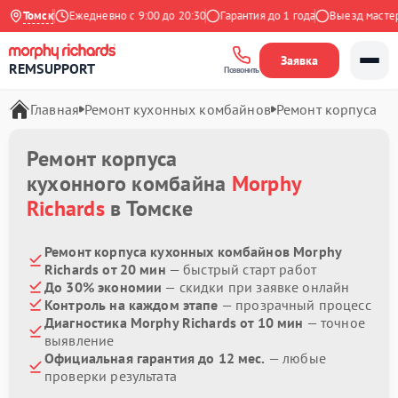
а Яндекс
Томск
Ежедневно с 9:00 до 20:30
Гарантия до 1 года
Выезд мастера 
Заявка
REMSUPPORT
Позвонить
Главная
Ремонт кухонных комбайнов
Ремонт корпуса
Ремонт корпуса
кухонного комбайна
Morphy
Richards
в Томске
Ремонт корпуса кухонных комбайнов Morphy
Richards от 20 мин
— быстрый старт работ
До 30% экономии
— скидки при заявке онлайн
Контроль на каждом этапе
— прозрачный процесс
Диагностика Morphy Richards от 10 мин
— точное
выявление
Официальная гарантия до 12 мес.
— любые
проверки результата