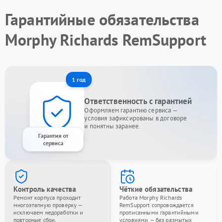
Гарантийные обязательства
Morphy Richards RemSupport
1 год
Ответственность с гарантией
Оформляем гарантию сервиса —
условия зафиксированы в договоре
и понятны заранее.
Гарантия от
сервиса
Контроль качества
Чёткие обязательства
Ремонт корпуса проходит
Работа Morphy Richards
многоэтапную проверку —
RemSupport сопровождается
исключаем недоработки и
прописанными гарантийными
повторные сбои.
условиями — без размытых