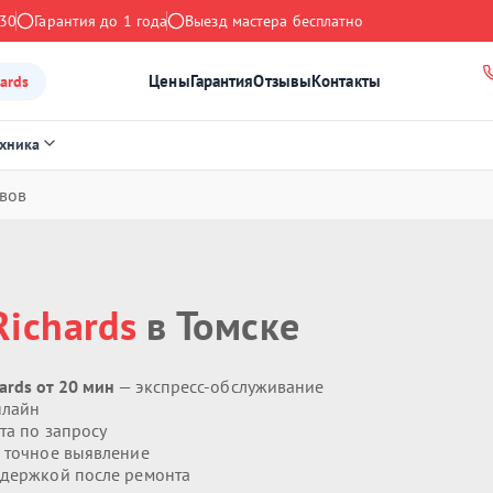
:30
Гарантия до 1 года
Выезд мастера бесплатно
Цены
Гарантия
Отзывы
Контакты
ards
ехника
вов
Richards
в Томске
rds от 20 мин
— экспресс-обслуживание
нлайн
та по запросу
 точное выявление
держкой после ремонта