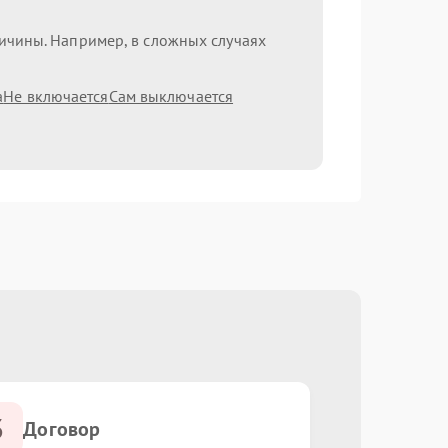
ричины. Например, в сложных случаях
а
Не включается
Сам выключается
3
Договор