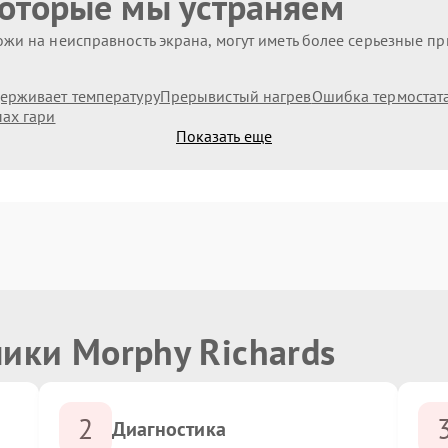
которые мы устраняем
жи на неисправность экрана, могут иметь более серьезные п
ерживает температуру
Прерывистый нагрев
Ошибка термостат
пах гари
Показать еще
ики Morphy Richards
2
Диагностика