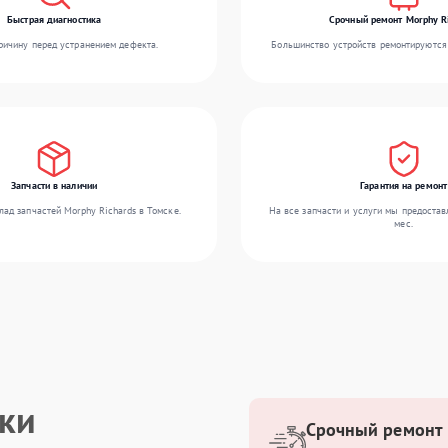
Быстрая диагностика
Срочный ремонт Morphy R
ичину перед устранением дефекта.
Большинство устройств ремонтируются 
Запчасти в наличии
Гарантия на ремонт
ад запчастей Morphy Richards в Томске.
На все запчасти и услуги мы предостав
мес.
ики
Срочный ремонт