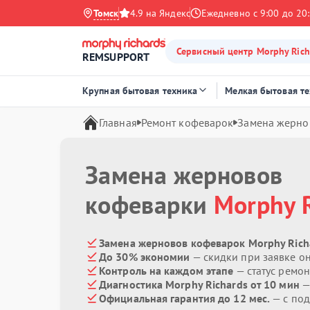
Томск
4.9 на Яндекс
Ежедневно с 9:00 до 20
Сервисный центр Morphy Rich
REMSUPPORT
Крупная бытовая техника
Мелкая бытовая т
Главная
Ремонт кофеварок
Замена жерно
Замена жерновов
кофеварки
Morphy 
Замена жерновов кофеварок Morphy Richa
До 30% экономии
— скидки при заявке о
Контроль на каждом этапе
— статус ремон
Диагностика Morphy Richards от 10 мин
—
Официальная гарантия до 12 мес.
— с под