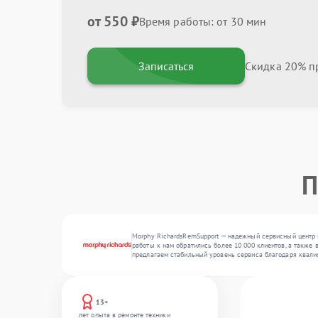
от 550 ₽
Время работы: от 30 мин
Записаться
Скидка 20% пр
П
Morphy RichardsRemSupport — надежный сервисный центр п
работы к нам обратились более 10 000 клиентов, а также 
предлагаем стабильный уровень сервиса благодаря квали
13+
лет опыта в ремонте техники