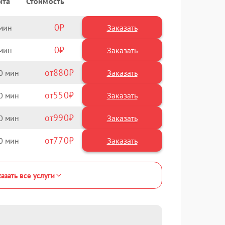
нта
Стоимость
0
Заказать
0
Заказать
880
0
550
0
990
0
770
0
азать все услуги