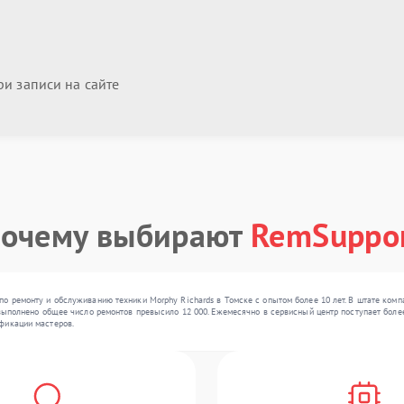
и записи на сайте
очему выбирают
RemSuppo
о ремонту и обслуживанию техники Morphy Richards в Томске с опытом более 10 лет. В штате ком
выполнено общее число ремонтов превысило 12 000. Ежемесячно в сервисный центр поступает более 
фикации мастеров.