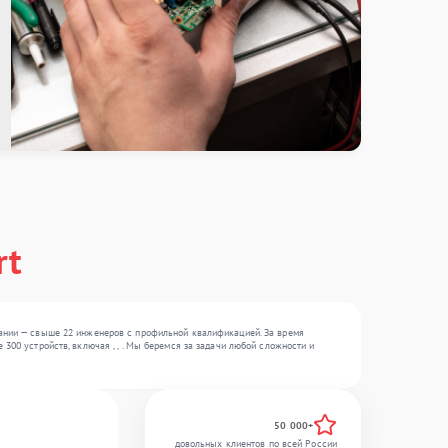
rt
пании — свыше 22 инженеров с профильной квалификацией. За время
300 устройств, включая , , . Мы беремся за задачи любой сложности и
50 000+
довольных клиентов по всей России