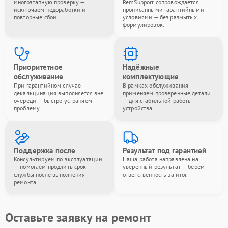
многоэтапную проверку —
RemSupport сопровождается
исключаем недоработки и
прописанными гарантийными
повторные сбои.
условиями — без размытых
формулировок.
Приоритетное
Надёжные
обслуживание
комплектующие
При гарантийном случае
В рамках обслуживания
декальцинация выполняется вне
применяем проверенные детали
очереди — быстро устраняем
— для стабильной работы
проблему.
устройства.
Поддержка после
Результат под гарантией
Консультируем по эксплуатации
Наша работа направлена на
— помогаем продлить срок
уверенный результат — берём
службы после выполнения
ответственность за итог.
ремонта.
Оставьте заявку на ремонт