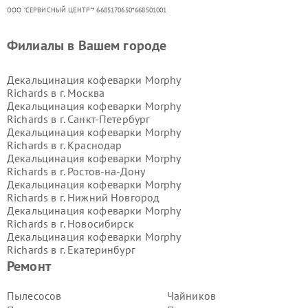
ООО "СЕРВИСНЫЙ ЦЕНТР"* 6685170650*668501001
Филиалы в Вашем городе
Декальцинация кофеварки Morphy
Richards в г.
Москва
Декальцинация кофеварки Morphy
Richards в г.
Санкт-Петербург
Декальцинация кофеварки Morphy
Richards в г.
Краснодар
Декальцинация кофеварки Morphy
Richards в г.
Ростов-на-Дону
Декальцинация кофеварки Morphy
Richards в г.
Нижний Новгород
Декальцинация кофеварки Morphy
Richards в г.
Новосибирск
Декальцинация кофеварки Morphy
Richards в г.
Екатеринбург
Декальцинация кофеварки Morphy
Ремонт
Richards в г.
Казань
Декальцинация кофеварки Morphy
Пылесосов
Чайников
Richards в г.
Воронеж