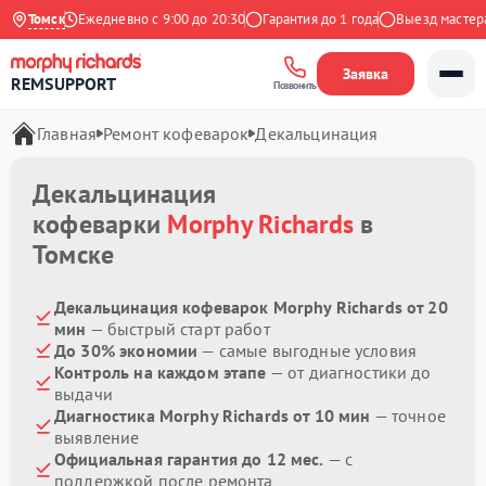
 Яндекс
Томск
Ежедневно с 9:00 до 20:30
Гарантия до 1 года
Выезд мастера б
Заявка
REMSUPPORT
Позвонить
Главная
Ремонт кофеварок
Декальцинация
Декальцинация
кофеварки
Morphy Richards
в
Томске
Декальцинация кофеварок Morphy Richards от 20
мин
— быстрый старт работ
До 30% экономии
— самые выгодные условия
Контроль на каждом этапе
— от диагностики до
выдачи
Диагностика Morphy Richards от 10 мин
— точное
выявление
Официальная гарантия до 12 мес.
— с
поддержкой после ремонта