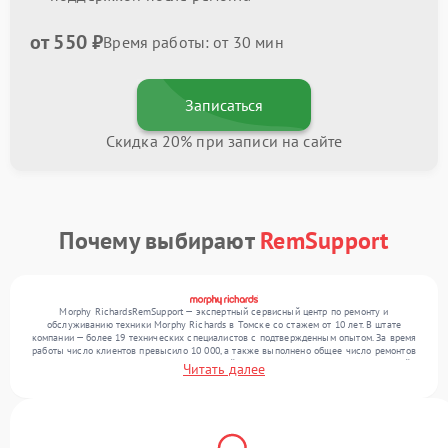
от 550 ₽
Время работы: от 30 мин
Записаться
Скидка 20% при записи на сайте
Почему выбирают
RemSupport
Morphy RichardsRemSupport — экспертный сервисный центр по ремонту и
обслуживанию техники Morphy Richards в Томске со стажем от 10 лет. В штате
компании — более 19 технических специалистов с подтвержденным опытом. За время
работы число клиентов превысило 10 000, а также выполнено общее число ремонтов
превысило 12 000. Ежемесячно в сервисный центр поступает более 300 обращений,
Читать далее
включая , , . Мы устраняем поломки любой сложности и поддерживаем высокий
стандарт качества благодаря использованию современного оборудования.