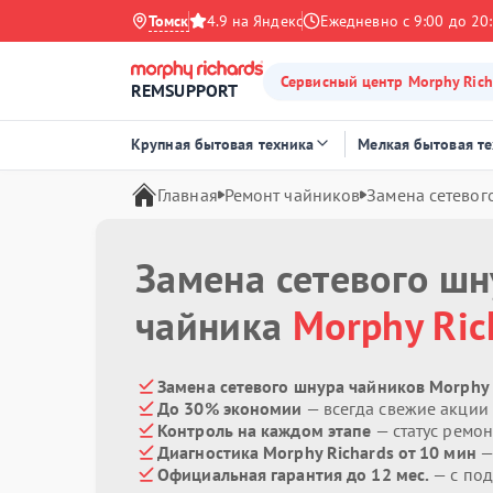
Томск
4.9 на Яндекс
Ежедневно с 9:00 до 20
Сервисный центр Morphy Rich
REMSUPPORT
Крупная бытовая техника
Мелкая бытовая т
Главная
Ремонт чайников
Замена сетевог
Замена сетевого шн
чайника
Morphy Ric
Замена сетевого шнура чайников Morphy 
До 30% экономии
— всегда свежие акции
Контроль на каждом этапе
— статус ремон
Диагностика Morphy Richards от 10 мин
—
Официальная гарантия до 12 мес.
— с под