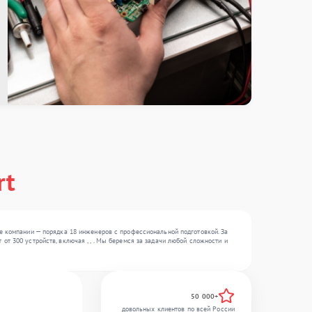
rt
е компании — порядка 18 инженеров с профессиональной подготовкой. За
т 300 устройств, включая , , . Мы беремся за задачи любой сложности и
50 000+
довольных клиентов по всей России