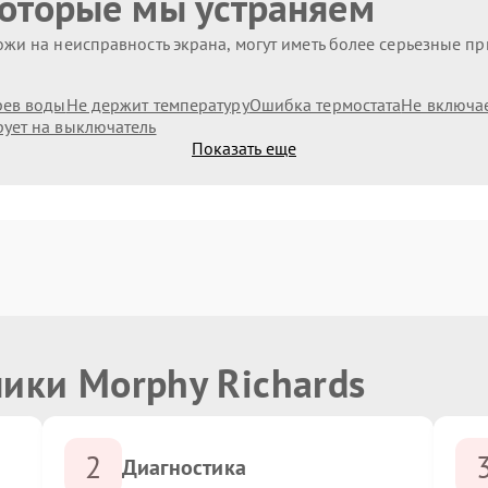
которые мы устраняем
жи на неисправность экрана, могут иметь более серьезные п
рев воды
Не держит температуру
Ошибка термостата
Не включа
рует на выключатель
Показать еще
ики Morphy Richards
2
Диагностика