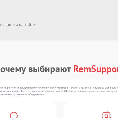
и записи на сайте
очему выбирают
RemSuppo
р по ремонту и обслуживанию техники Morphy Richards в Томске с практикой свыше 10 лет. В штат
акже выполнено общее число ремонтов превысило 12 000. Ежемесячно в сервисный центр поступает о
ьзованию современного оборудования.