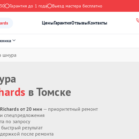
:30
Гарантия до 1 года
Выезд мастера бесплатно
Цены
Гарантия
Отзывы
Контакты
ards
ехника
о шнура
ура
hards
в Томске
Richards от 20 мин
— приоритетный ремонт
 и спецпредложения
та по запросу
 быстрый результат
держкой после ремонта