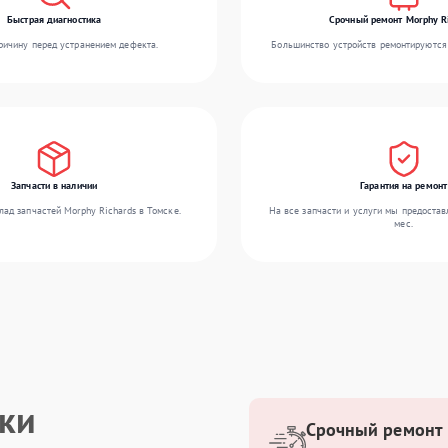
Быстрая диагностика
Срочный ремонт Morphy R
ичину перед устранением дефекта.
Большинство устройств ремонтируются 
Запчасти в наличии
Гарантия на ремонт
ад запчастей Morphy Richards в Томске.
На все запчасти и услуги мы предостав
мес.
ики
Срочный ремонт