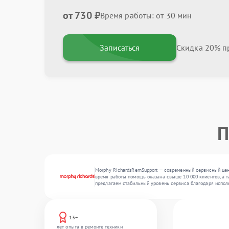
от 730 ₽
Время работы: от 30 мин
Записаться
Скидка 20% пр
П
Morphy RichardsRemSupport — современный сервисный цент
время работы помощь оказана свыше 10 000 клиентов, а т
предлагаем стабильный уровень сервиса благодаря испол
13+
лет опыта в ремонте техники