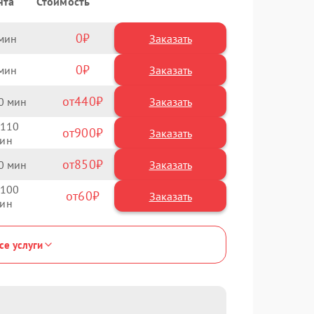
нта
Стоимость
0
Заказать
0
Заказать
440
0
110
900
850
0
100
60
се услуги