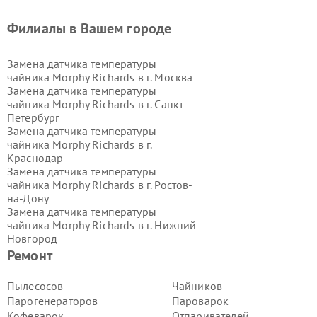
Филиалы в Вашем городе
Замена датчика температуры
чайника Morphy Richards в г.
Москва
Замена датчика температуры
чайника Morphy Richards в г.
Санкт-
Петербург
Замена датчика температуры
чайника Morphy Richards в г.
Краснодар
Замена датчика температуры
чайника Morphy Richards в г.
Ростов-
на-Дону
Замена датчика температуры
чайника Morphy Richards в г.
Нижний
Новгород
Замена датчика температуры
Ремонт
чайника Morphy Richards в г.
Новосибирск
Пылесосов
Чайников
Замена датчика температуры
Парогенераторов
Пароварок
чайника Morphy Richards в г.
Кофеварок
Отпаривателей