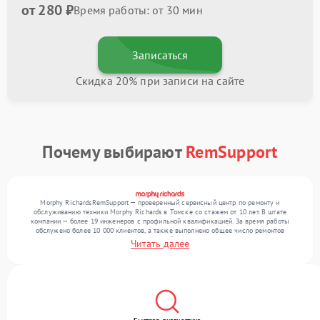
от 280 ₽
Время работы: от 30 мин
Записаться
Скидка 20% при записи на сайте
Почему выбирают
RemSupport
Morphy RichardsRemSupport — проверенный сервисный центр по ремонту и
обслуживанию техники Morphy Richards в Томске со стажем от 10 лет. В штате
компании — более 19 инженеров с профильной квалификацией. За время работы
обслужено более 10 000 клиентов, а также выполнено общее число ремонтов
превысило 12 000. Ежемесячно в сервисный центр поступает свыше 300 единиц
Читать далее
техники, включая , , . Мы устраняем поломки любой сложности и предлагаем
стабильный уровень сервиса благодаря квалификации мастеров.