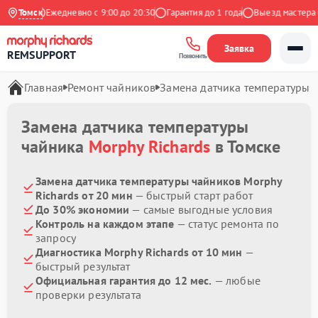
Яндекс
Томск
Ежедневно с 9:00 до 20:30
Гарантия до 1 года
Выезд мастера бе
Заявка
REMSUPPORT
Позвонить
Главная
Ремонт чайников
Замена датчика температуры
Замена датчика температуры
чайника
Morphy Richards
в Томске
Замена датчика температуры чайников Morphy
Richards от 20 мин
— быстрый старт работ
До 30% экономии
— самые выгодные условия
Контроль на каждом этапе
— статус ремонта по
запросу
Диагностика Morphy Richards от 10 мин
—
быстрый результат
Официальная гарантия до 12 мес.
— любые
проверки результата