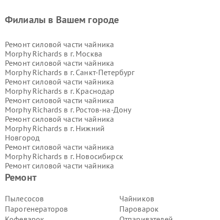
Филиалы в Вашем городе
Ремонт силовой части чайника
Morphy Richards в г.
Москва
Ремонт силовой части чайника
Morphy Richards в г.
Санкт-Петербург
Ремонт силовой части чайника
Morphy Richards в г.
Краснодар
Ремонт силовой части чайника
Morphy Richards в г.
Ростов-на-Дону
Ремонт силовой части чайника
Morphy Richards в г.
Нижний
Новгород
Ремонт силовой части чайника
Morphy Richards в г.
Новосибирск
Ремонт силовой части чайника
Morphy Richards в г.
Екатеринбург
Ремонт
Ремонт силовой части чайника
Morphy Richards в г.
Казань
Пылесосов
Чайников
Ремонт силовой части чайника
Парогенераторов
Пароварок
Morphy Richards в г.
Воронеж
Кофеварок
Отпаривателей