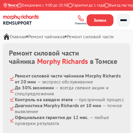
 Яндекс
Томск
Ежедневно с 9:00 до 20:30
Гарантия до 1 года
Выезд мастера 
Заявка
REMSUPPORT
Позвонить
Главная
Ремонт чайников
Ремонт силовой части
Ремонт силовой части
чайника
Morphy Richards
в Томске
Ремонт силовой части чайников Morphy Richards
от 20 мин
— экспресс-обслуживание
До 30% экономии
— всегда свежие акции и
спецпредложения
Контроль на каждом этапе
— прозрачный процесс
Диагностика Morphy Richards от 10 мин
— точное
выявление
Официальная гарантия до 12 мес.
— любые
проверки результата