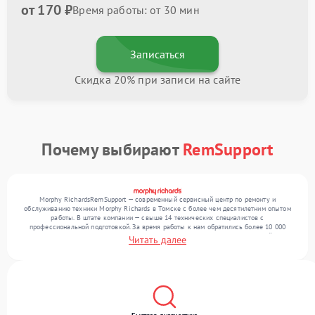
от 170 ₽
Время работы: от 30 мин
Записаться
Скидка 20% при записи на сайте
Почему выбирают
RemSupport
Morphy RichardsRemSupport — современный сервисный центр по ремонту и
обслуживанию техники Morphy Richards в Томске с более чем десятилетним опытом
работы. В штате компании — свыше 14 технических специалистов с
профессиональной подготовкой. За время работы к нам обратились более 10 000
клиентов, а также выполнено более 12 000 ремонтов. Ежемесячно в сервисный центр
Читать далее
поступает более 300 обращений, включая , , . Мы устраняем поломки любой
сложности и обеспечиваем надежный результат благодаря опыту команды.